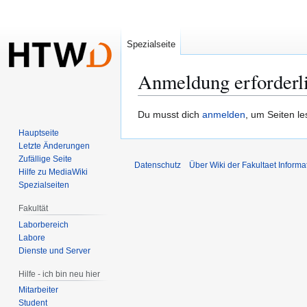
Spezialseite
Anmeldung erforderl
Zur
Zur
Du musst dich
anmelden
, um Seiten l
Navigation
Suche
Hauptseite
springen
springen
Letzte Änderungen
Zufällige Seite
Datenschutz
Über Wiki der Fakultaet Informa
Hilfe zu MediaWiki
Spezialseiten
Fakultät
Laborbereich
Labore
Dienste und Server
Hilfe - ich bin neu hier
Mitarbeiter
Student